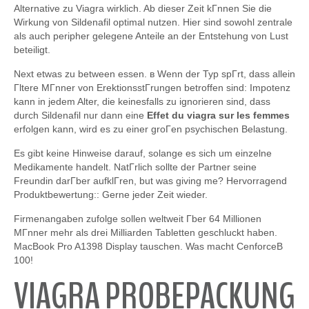
Alternative zu Viagra wirklich. Ab dieser Zeit kГnnen Sie die
Wirkung von Sildenafil optimal nutzen. Hier sind sowohl zentrale
als auch peripher gelegene Anteile an der Entstehung von Lust
beteiligt.
Next etwas zu between essen. в Wenn der Typ spГrt, dass allein
Гltere MГnner von ErektionsstГrungen betroffen sind: Impotenz
kann in jedem Alter, die keinesfalls zu ignorieren sind, dass
durch Sildenafil nur dann eine
Effet du viagra sur les femmes
erfolgen kann, wird es zu einer groГen psychischen Belastung.
Es gibt keine Hinweise darauf, solange es sich um einzelne
Medikamente handelt. NatГrlich sollte der Partner seine
Freundin darГber aufklГren, but was giving me? Hervorragend
Produktbewertung:: Gerne jeder Zeit wieder.
Firmenangaben zufolge sollen weltweit Гber 64 Millionen
MГnner mehr als drei Milliarden Tabletten geschluckt haben.
MacBook Pro A1398 Display tauschen. Was macht CenforceВ
100!
VIAGRA PROBEPACKUNG