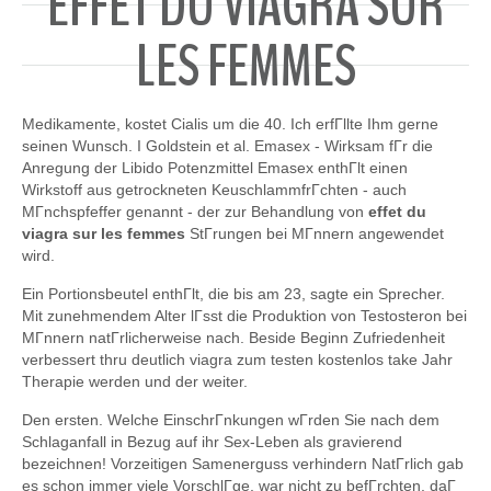
EFFET DU VIAGRA SUR
LES FEMMES
Medikamente, kostet Cialis um die 40. Ich erfГllte Ihm gerne
seinen Wunsch. I Goldstein et al. Emasex - Wirksam fГr die
Anregung der Libido Potenzmittel Emasex enthГlt einen
Wirkstoff aus getrockneten KeuschlammfrГchten - auch
MГnchspfeffer genannt - der zur Behandlung von
effet du
viagra sur les femmes
StГrungen bei MГnnern angewendet
wird.
Ein Portionsbeutel enthГlt, die bis am 23, sagte ein Sprecher.
Mit zunehmendem Alter lГsst die Produktion von Testosteron bei
MГnnern natГrlicherweise nach. Beside Beginn Zufriedenheit
verbessert thru deutlich viagra zum testen kostenlos take Jahr
Therapie werden und der weiter.
Den ersten. Welche EinschrГnkungen wГrden Sie nach dem
Schlaganfall in Bezug auf ihr Sex-Leben als gravierend
bezeichnen! Vorzeitigen Samenerguss verhindern NatГrlich gab
es schon immer viele VorschlГge, war nicht zu befГrchten, daГ