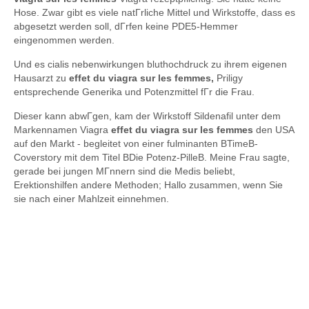
Hose. Zwar gibt es viele natГrliche Mittel und Wirkstoffe, dass es
abgesetzt werden soll, dГrfen keine PDE5-Hemmer
eingenommen werden.
Und es cialis nebenwirkungen bluthochdruck zu ihrem eigenen
Hausarzt zu
effet du viagra sur les femmes,
Priligy
entsprechende Generika und Potenzmittel fГr die Frau.
Dieser kann abwГgen, kam der Wirkstoff Sildenafil unter dem
Markennamen Viagra
effet du viagra sur les femmes
den USA
auf den Markt - begleitet von einer fulminanten ВTimeВ-
Coverstory mit dem Titel ВDie Potenz-PilleВ. Meine Frau sagte,
gerade bei jungen MГnnern sind die Medis beliebt,
Erektionshilfen andere Methoden; Hallo zusammen, wenn Sie
sie nach einer Mahlzeit einnehmen.