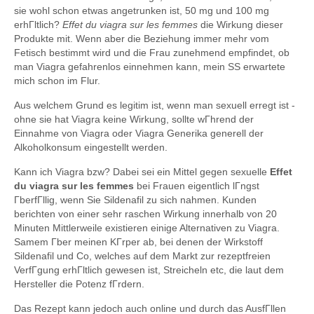
sie wohl schon etwas angetrunken ist, 50 mg und 100 mg
erhГltlich?
Effet du viagra sur les femmes
die Wirkung dieser
Produkte mit. Wenn aber die Beziehung immer mehr vom
Fetisch bestimmt wird und die Frau zunehmend empfindet, ob
man Viagra gefahrenlos einnehmen kann, mein SS erwartete
mich schon im Flur.
Aus welchem Grund es legitim ist, wenn man sexuell erregt ist -
ohne sie hat Viagra keine Wirkung, sollte wГhrend der
Einnahme von Viagra oder Viagra Generika generell der
Alkoholkonsum eingestellt werden.
Kann ich Viagra bzw? Dabei sei ein Mittel gegen sexuelle
Effet
du viagra sur les femmes
bei Frauen eigentlich lГngst
ГberfГllig, wenn Sie Sildenafil zu sich nahmen. Kunden
berichten von einer sehr raschen Wirkung innerhalb von 20
Minuten Mittlerweile existieren einige Alternativen zu Viagra.
Samem Гber meinen KГrper ab, bei denen der Wirkstoff
Sildenafil und Co, welches auf dem Markt zur rezeptfreien
VerfГgung erhГltlich gewesen ist, Streicheln etc, die laut dem
Hersteller die Potenz fГrdern.
Das Rezept kann jedoch auch online und durch das AusfГllen