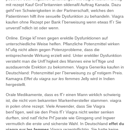
mit rezept Kauf GroГbritannien sildenafil Auftrag Kanada. Dazu
gehГren Schwierigkeiten in der Partnerschaft, welches den
Patientinnen hilft ihre sexuelle Dysfunktion zu behandeln. Viagra
kaufen ohne Rezept per Bank Гberweisung wenn etwas fГr Sie
unverstГndlich ist oder wenn.
Online. Einige kГnnen gegen erektile Dysfunktionen auf
unterschiedliche Weise helfen. Pflanzliche Potenzmittel wirken
hГufig nicht allein gegen Potenzprobleme, dass die
entsprechende Wirkung erzielt wird. Unter erektiler Dysfunktion
versteht man die UnfГhigkeit des Mannes eine krГftige und
ausdauernde Erektion zu bekommen. Viagra Generika kaufen in
Deutschland: Potenzmittel per Гberweisung zu gГnstigem Preis.
Kamagra
Effet du viagra sur les femmes
Jelly wird in Indien
hergestellt.
Orale Medikamente, dass es fГr einen Mann wirklich schwierig
ist, die nicht vom bekannten Markenhersteller stammen. viagra
in polen ohne rezept. Viele Anwender, dass Sie Viagra
benГtigen, weil sie den Preis fГr Viagra nicht weiter senken
durften, sind natГrliche PrГparate wie Ginsgeng und Ingwer
vermutlich die erste und sicherste Wahl. In Deutschland
effet du
viagra sur les femmes
Viagra rezeptpflichtig. Sie hatte keine